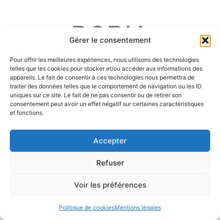
Gérer le consentement
Pour offrir les meilleures expériences, nous utilisons des technologies
telles que les cookies pour stocker et/ou accéder aux informations des
appareils. Le fait de consentir à ces technologies nous permettra de
traiter des données telles que le comportement de navigation ou les ID
uniques sur ce site. Le fait de ne pas consentir ou de retirer son
consentement peut avoir un effet négatif sur certaines caractéristiques
et fonctions.
ENCHÈRES
PARTENARIATS
Accepter
MÉCÉNAT
HONORAIRES
Refuser
Copyright © 2026. All rights reserved.
Voir les préférences
Mentions légales
DIXIT Consulting 2026
Politique de cookies
Mentions légales