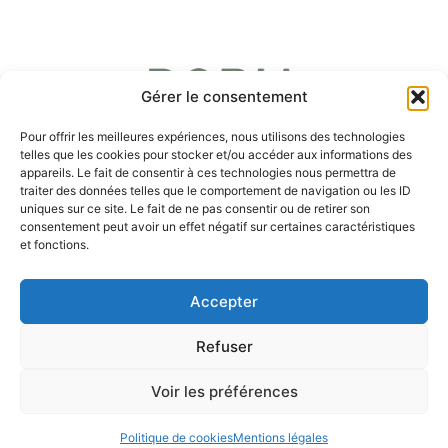
Gérer le consentement
Pour offrir les meilleures expériences, nous utilisons des technologies
telles que les cookies pour stocker et/ou accéder aux informations des
appareils. Le fait de consentir à ces technologies nous permettra de
traiter des données telles que le comportement de navigation ou les ID
uniques sur ce site. Le fait de ne pas consentir ou de retirer son
consentement peut avoir un effet négatif sur certaines caractéristiques
et fonctions.
ENCHÈRES
PARTENARIATS
Accepter
MÉCÉNAT
HONORAIRES
Refuser
Copyright © 2026. All rights reserved.
Voir les préférences
Mentions légales
DIXIT Consulting 2026
Politique de cookies
Mentions légales