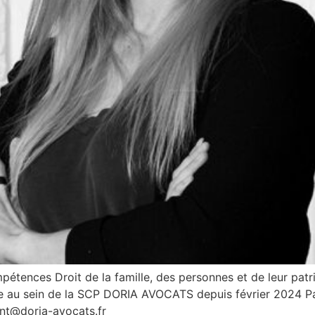
nces Droit de la famille, des personnes et de leur patrim
ce au sein de la SCP DORIA AVOCATS depuis février 2024 Par
ant@doria-avocats.fr