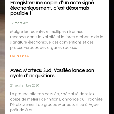
Enregistrer une copie d’un acte signé
électroniquement, c’est désormais
possible !
17 mars 2021
Malgré les récentes et multiples réformes
reconnaissants la validité et la force probante de la
signature électronique des conventions et des
procès-verbaux des organes sociaux
Lire la suite »
Avec Marteau Sud, Vassiléo lance son
cycle d’acquisitions
21 septembre 2020
Le groupe biterrois Vassiléo, spécialisé dans les
corps de métiers de finitions, annonce qu’il rachète
l’établissement du groupe Marteau, situé à Agde,
prélude à au