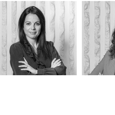
mille GUIRAO
Lorraine N
cate
avocate