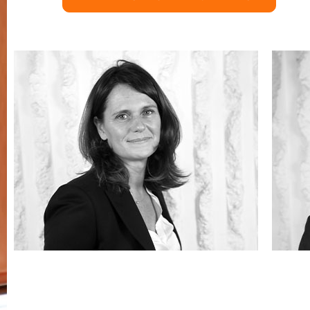
Caroline TREZEGUET
Vi
avocate associée
avo