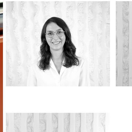
Julia MUSSO
Ca
avocate
avo