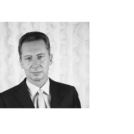
ncent RIEU
cat associé