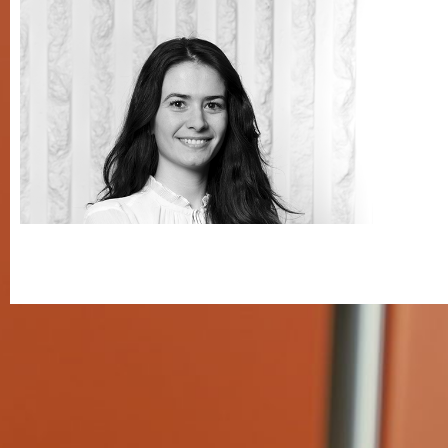
Pauline PESCAROU
avocate