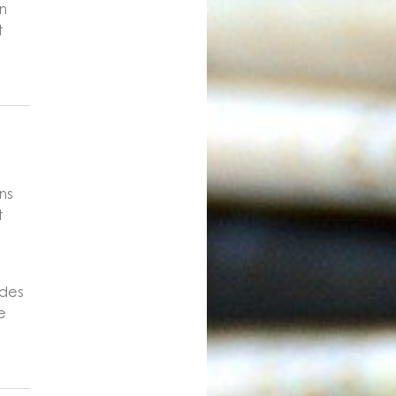
n
t
ns
t
 des
e