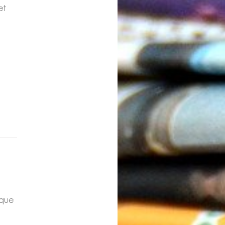
et
ique