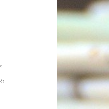
ce
sés