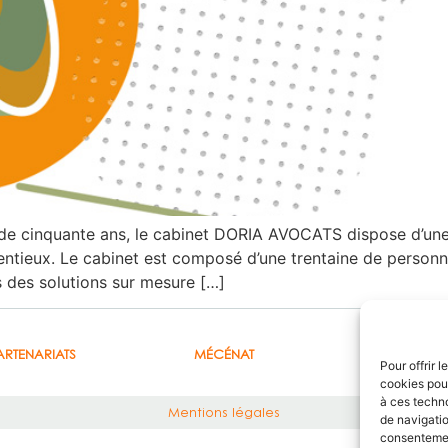
 de cinquante ans, le cabinet DORIA AVOCATS dispose d’un
ntieux. Le cabinet est composé d’une trentaine de personne
s des solutions sur mesure […]
ARTENARIATS
MÉCÉNAT
HONORAIR
Pour offrir 
cookies pour
à ces techn
Mentions légales
de navigatio
consentement