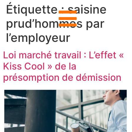
Étiquette :
saisine
prud’hommes par
l’employeur
Loi marché travail : L’effet «
Kiss Cool » de la
présomption de démission