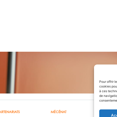
as SORANO
t
Pour offrir 
cookies pour
à ces techn
de navigatio
consentement
ARTENARIATS
MÉCÉNAT
HONORAIR
Ac