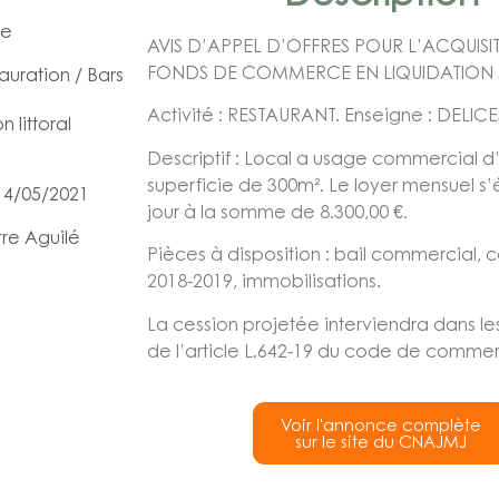
ce
AVIS D’APPEL D’OFFRES POUR L’ACQUISI
FONDS DE COMMERCE EN LIQUIDATION J
tauration / Bars
Activité : RESTAURANT. Enseigne : DELICE
 littoral
Descriptif : Local a usage commercial d
superficie de 300m². Le loyer mensuel s’
 14/05/2021
jour à la somme de 8.300,00 €.
tre Aguilé
Pièces à disposition : bail commercial,
2018-2019, immobilisations.
La cession projetée interviendra dans le
de l’article L.642-19 du code de comme
Voir l'annonce complète
sur le site du CNAJMJ