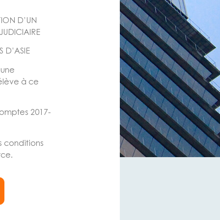
TION D’UN
UDICIAIRE
S D’ASIE
’une
élève à ce
 comptes 2017-
s conditions
rce.