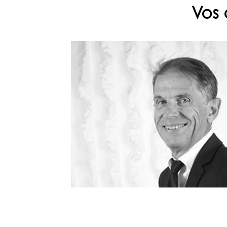
Vos 
Franck DENEL
associé